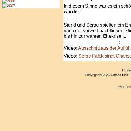
In diesem Sinne war es ein sc
wurde
."
Sigrid und Serge spielten ein E
nach der vorweihnachtlichen St
bis hin zur wahren Ehekrise ...
Video:
Ausschnitt aus der Auffü
Video:
Serge Falck singt Chans
Es sin
Copyright © 2026 Johann Illich-
Web Temp